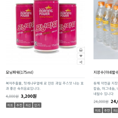
모닝파워(175ml)
지장수(미네랄수
복어추출물, 헛개나무열매 로 만든 과일 주스맛 나는 효
동해 약천골 지
과 좋은 숙취음료입니다.
칼슘, 마그네슘,
네랄수 입니다
3,200원
4,000원
24,
24,000원
히트
추천
최신
인기
히트
추천
최