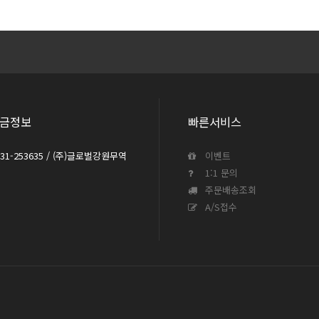
금정보
빠른서비스
031-253635 / (주)글로벌강원무역
이벤트
1:1 문의
주문배송조회
A/S접수