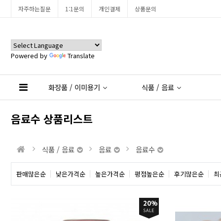
자주하는질문
1:1문의
개인결제
상품문의
Powered by
Translate
화장품 / 이미용기
식품 / 음료
음료수 상품리스트
식품 / 음료
음료
음료수
판매많은순
낮은가격순
높은가격순
평점높은순
후기많은순
최
20%
SALE