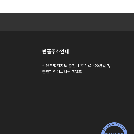
반품주소안내
강원특별자치도 춘천시 후석로 420번길 7,
춘천하이테크타워 725호