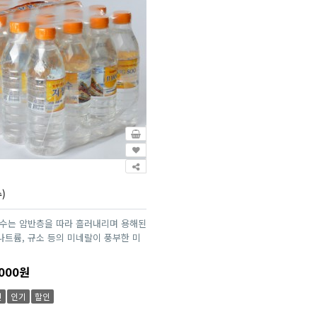
)
장수는 암반층을 따라 흘러내리며 용해된
 나트륨, 규소 등의 미네랄이 풍부한 미
000원
신
인기
할인