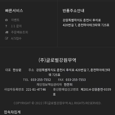
빠른서비스
반품주소안내
이벤트
강원특별자치도 춘천시 후석로
420번길 7, 춘천하이테크타워 725호
1:1 문의
주문배송조회
A/S접수
(주)글로벌강원무역
대표
한상운
주소
강원특별자치도 춘천시 후석로 420번길 7, 춘천하이테크타
워 725호
TEL
033-255-7552
FAX
033-255-7553
개인정보책임관리자
한찬희
사업자등록번호
221-81-47746
통신판매업신고번호
제2014-강원춘천-0339
호
COPYRIGHT © 2022 (주)글로벌강원무역 ALL RIGHTS RESERVED.
접속자집계