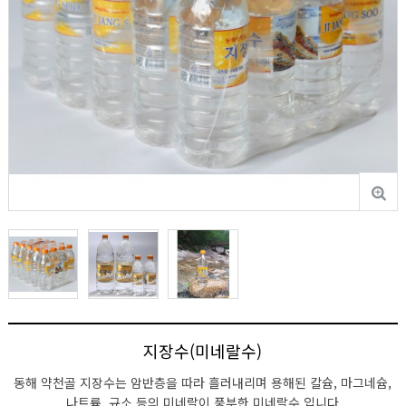
지장수(미네랄수)
동해 약천골 지장수는 암반층을 따라 흘러내리며 용해된 칼슘, 마그네슘,
나트륨, 규소 등의 미네랄이 풍부한 미네랄수 입니다