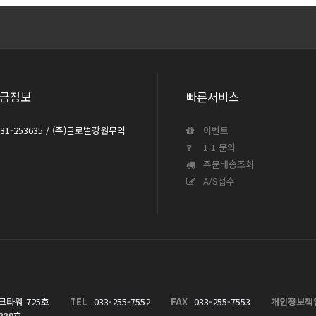
금정보
빠른서비스
031-253635 / (주)글로벌강원무역
이벤트
1:1 문의
주문배송조회
A/S접수
크타워 725호
TEL
033-255-7552
FAX
033-255-7553
개인정보책
339호