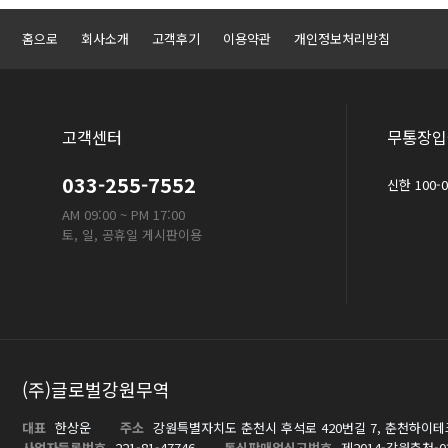
홈으로
회사소개
고객후기
이용약관
개인정보처리방침
고객센터
무통장입
033-255-7552
신한 100-
AM 09:00 ~ PM 17:00
토, 일, 공휴일 게시판이용
(주)글로벌강원무역
대표
한상운
주소
강원특별자치도 춘천시 후석로 420번길 7, 춘천하이테
사업자등록번호
221-81-47746
통신판매업신고번호
제2014-강원춘천-0