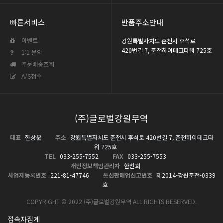
빠른서비스
반품주소안내
이벤트
강원특별자치도 춘천시 후석로
420번길 7, 춘천하이테크타워 725호
1:1 문의
주문배송조회
A/S접수
(주)글로벌강원무역
대표
한상운
주소
강원특별자치도 춘천시 후석로 420번길 7, 춘천하이테크타
워 725호
TEL
033-255-7552
FAX
033-255-7553
개인정보책임관리자
한찬희
사업자등록번호
221-81-47746
통신판매업신고번호
제2014-강원춘천-0339
호
COPYRIGHT © 2022 (주)글로벌강원무역 ALL RIGHTS RESERVED.
접속자집계