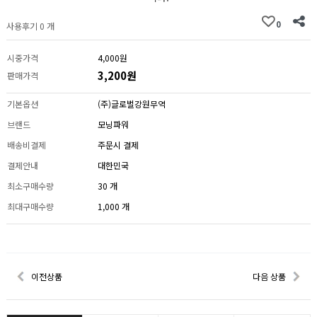
0
사용후기 0 개
시중가격
4,000원
3,200원
판매가격
기본옵션
(주)글로벌강원무역
브랜드
모닝파워
배송비결제
주문시 결제
결제안내
대한민국
최소구매수량
30 개
최대구매수량
1,000 개
이전상품
다음 상품