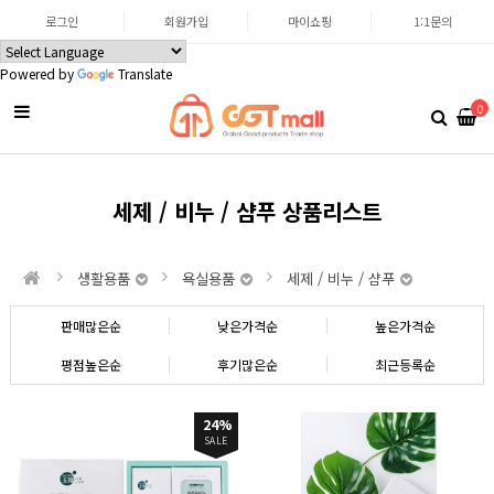
로그인
회원가입
마이쇼핑
1:1문의
Powered by
Translate
0
세제 / 비누 / 샴푸 상품리스트
생활용품
욕실용품
세제 / 비누 / 샴푸
판매많은순
낮은가격순
높은가격순
평점높은순
후기많은순
최근등록순
24%
SALE