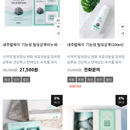
내추럴옥이 기능성 탈모샴푸비누세트(샴푸 300ml*1개, 비누 90g*2개)
내추럴옥이 기능성 탈모샴푸(300ml)
식약처 탈모증상 완화 유효성분을 함유한
식약처 탈모증상 완화 유효성분을 함유한
샴푸로 건강하고 탄력있는 두피를 유지하
샴푸로 건강하고 탄력있는 두피를 유지하
여 탈모증상을 완화시켜 줍니다. 락토바실
여 탈모증상을 완화시켜 줍니다. 락토바실
27,500원
전화문의
36,300원
19,800원
러스 발효액과 옥정수를 이용하여 개발한
러스 발효액과 옥정수를 이용하여 개발한
옥효소소금(특허등록)을 첨가해 두피를 깨
옥효소소금(특허등록)을 첨가해 두피를 깨
최신
인기
할인
히트
추천
최신
인기
할인
긋하게 유지하여 가려움증 완화에 도움을
긋하게 유지하여 가려움증 완화에 도움을
Sold Out
줍니다. 춘천옥비누 원형은 천연식물성오
줍니다.
일, 아로마 에센셜오일, 원적외선이 방출되
8%
8%
는 춘천옥분말을 이용하여 만든 천연 수제
SALE
SALE
비누입니다.