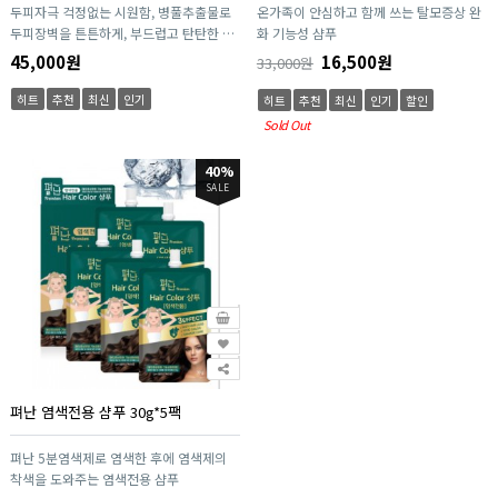
두피자극 걱정없는 시원함, 병풀추출물로
온가족이 안심하고 함께 쓰는 탈모증상 완
두피장벽을 튼튼하게, 부드럽고 탄탄한 모
화 기능성 샴푸
발을 가꿔 줍니다.
45,000원
16,500원
33,000원
히트
추천
최신
인기
히트
추천
최신
인기
할인
Sold Out
40%
SALE
펴난 염색전용 샴푸 30g*5팩
펴난 5분염색제로 염색한 후에 염색제의
착색을 도와주는 염색전용 샴푸