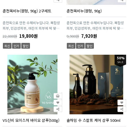
춘천옥비누(원형, 90g) 2구세트
춘천옥비누(원형, 90g)
춘천옥으로 만든 수제비누입니다. 복합성
춘천옥으로 만든 수제비누입니다. 복합성
피부, 민감성피부, 어린이 피부에 딱 맞는
피부, 민감성피부, 어린이 피부에 딱 맞는
좋은 비누입니다.
좋은 비누입니다.
19,800원
7,920원
22,000원
9,900원
최신
인기
할인
최신
인기
할인
50%
SALE
VS신비 모이스처 바이오 샴푸(500g)
솔하임 수 스칼프 케어 샴푸 500ml