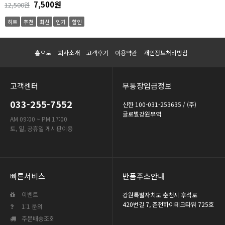
7,500원
12,500원
히트
추천
최신
인기
할인
홈으로
회사소개
고객후기
이용약관
개인정보처리방침
고객센터
무통장입금정보
033-255-7552
신한 100-031-253635 / (주)
글로벌강원무역
AM 09:00 ~ PM 17:00
토, 일, 공휴일 게시판이용
빠른서비스
반품주소안내
이벤트
강원특별자치도 춘천시 후석로
420번길 7, 춘천하이테크타워 725호
1:1 문의
주문배송조회