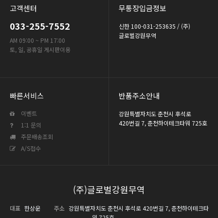
고객센터
무통장입금정보
033-255-7552
신한 100-031-253635 / (주)
글로벌강원무역
AM 09:00 ~ PM 17:00
토, 일, 공휴일 게시판이용
빠른서비스
반품주소안내
이벤트
강원특별자치도 춘천시 후석로
420번길 7, 춘천하이테크타워 725호
1:1 문의
주문배송조회
A/S접수
(주)글로벌강원무역
대표
한상운
주소
강원특별자치도 춘천시 후석로 420번길 7, 춘천하이테크타
워 725호