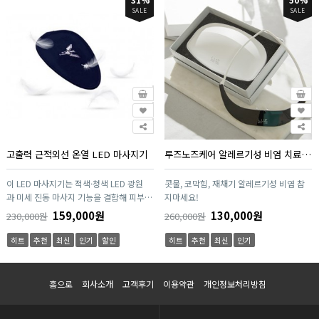
SALE
SALE
고출력 근적외선 온열 LED 마사지기
루즈노즈케어 알레르기성 비염 치료 의료기기
이 LED 마사지기는 적색·청색 LED 광원
콧물, 코막힘, 재채기 알레르기성 비염 참
과 미세 진동 마사지 기능을 결합해 피부와
지마세요!
근육을 동시에 케어하는 제품입니다. 인체
159,000원
130,000원
230,000원
260,000원
공학적 디자인으로 손목, 어깨, 목, 얼굴 등
다양한 부위에 밀착 사용이 가능하며, 간편
히트
추천
최신
인기
할인
히트
추천
최신
인기
한 버튼 조작으로 누구나 쉽게 사용할 수
있습니다. 일상 속 피로 완화와 휴식이 필
요한 순간, 집에서도 전문적인 마사지 효과
홈으로
회사소개
고객후기
이용약관
개인정보처리방침
를 경험할 수 있어 홈케어·선물용으로 적
합합니다.