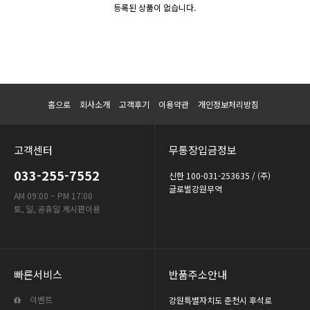
등록된 상품이 없습니다.
홈으로
회사소개
고객후기
이용약관
개인정보처리방침
고객센터
무통장입금정보
033-255-7552
신한 100-031-253635 / (주)
글로벌강원무역
AM 09:00 ~ PM 17:00
토, 일, 공휴일 게시판이용
빠른서비스
반품주소안내
이벤트
강원특별자치도 춘천시 후석로