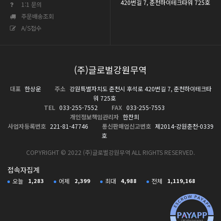
420번길 7, 춘천하이테크타워 725호
1:1 문의
주문배송조회
A/S접수
(주)글로벌강원무역
대표
한상운
주소
강원특별자치도 춘천시 후석로 420번길 7, 춘천하이테크타
워 725호
TEL
033-255-7552
FAX
033-255-7553
개인정보책임관리자
한찬희
사업자등록번호
221-81-47746
통신판매업신고번호
제2014-강원춘천-0339
호
COPYRIGHT © 2022 (주)글로벌강원무역 ALL RIGHTS RESERVED.
접속자집계
오늘
1,283
어제
2,399
최대
4,988
전체
1,119,168