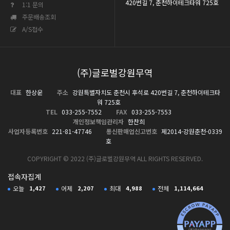
420번길 7, 춘천하이테크타워 725호
1:1 문의
주문배송조회
A/S접수
(주)글로벌강원무역
대표
한상운
주소
강원특별자치도 춘천시 후석로 420번길 7, 춘천하이테크타
워 725호
TEL
033-255-7552
FAX
033-255-7553
개인정보책임관리자
한찬희
사업자등록번호
221-81-47746
통신판매업신고번호
제2014-강원춘천-0339
호
COPYRIGHT © 2022 (주)글로벌강원무역 ALL RIGHTS RESERVED.
접속자집계
오늘
1,427
어제
2,207
최대
4,988
전체
1,114,664