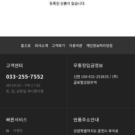
등록된 상품이 없습니다.
홈으로
회사소개
고객후기
이용약관
개인정보처리방침
고객센터
무통장입금정보
033-255-7552
신한 100-031-253635 / (주)
글로벌강원무역
AM 09:00 ~ PM 17:00
토, 일, 공휴일 게시판이용
빠른서비스
반품주소안내
이벤트
강원특별자치도 춘천시 후석로