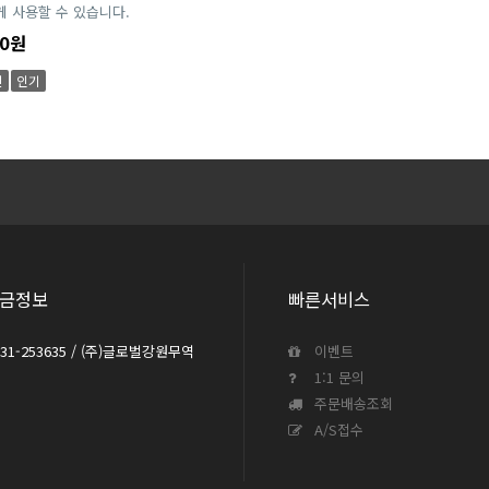
 사용할 수 있습니다.
00원
신
인기
금정보
빠른서비스
031-253635 / (주)글로벌강원무역
이벤트
1:1 문의
주문배송조회
A/S접수