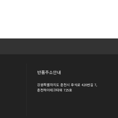
반품주소안내
강원특별자치도 춘천시 후석로 420번길 7,
춘천하이테크타워 725호