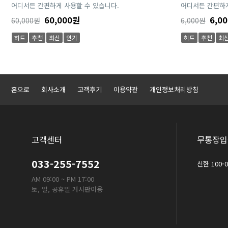
어디서든 간편하게 사용할 수 있습니다.
어디서든 간편하게
60,000원
6,0
60,000원
6,000원
히트
추천
최신
인기
히트
추천
최
홈으로
회사소개
고객후기
이용약관
개인정보처리방침
고객센터
무통장입
033-255-7552
신한 100-
AM 09:00 ~ PM 17:00
토, 일, 공휴일 게시판이용