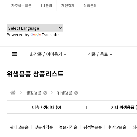
자주하는질문
1:1문의
개인결제
상품문의
Powered by
Translate
화장품 / 이미용기
식품 / 음료
위생용품 상품리스트
생활용품
위생용품
티슈 / 생리대 (0)
기타 위생용품 (
판매많은순
낮은가격순
높은가격순
평점높은순
후기많은순
최