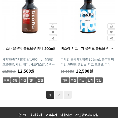
비소라 블루밍 콜드브루 케냐(500ml)
비소라 시그니처 블렌드 콜드브루 클라우드(500ml)
카페인(총카페인함량 1000mg), 달콤한
카페인(총카페인함량 955mg), 풍부한 바
초코릿향, 와인, 베리, 시트러스향, 집에서
디감, 단단한 밸런스, 다크 초코릿, 카라멜
도 간편하게 즐길 수 있는 프리미엄 커피
향, 집에서도 간편하게 즐길 수 있는 프리
12,500원
12,500원
13,500원
13,500원
2. 신선한 원두를 사용하여 추출하였습니
미엄 커피 2. 신선한 원두를 사용하여 추출
다. 3. 맛과 향을 UP시키기 위해 압력식 추
하였습니다. 3. 맛과 향을 UP시키기 위해
히트
추천
최신
인기
할인
히트
추천
최신
인기
할인
출법으로 추출한 원액입니다. 4. 건강한 콜
압력식 추출법으로 추출한 원액입니다. 4.
드브루커피로 다른 첨가물이 없는 원액입
건강한 콜드브루커피로 다른 첨가물이 없
니다. 5. HACCP 시설에서 위생적으로 추
는 원액입니다. 5. HACCP 시설에서 위생
2
1
출하였습니다.
적으로 추출하였습니다.
홈으로
회사소개
고객후기
이용약관
개인정보처리방침