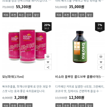
50포를 담은 만족스러운 패키지입니다. 허
이터 베이스를 구축하고 숙성 흑마늘 제조
니블랙갈릭은 항산화도 시험에 의한 데이
방법의 특허기술로 약 25일간 숙성후 다시
55,300원
35,000원
79,000원
50,000원
터 베이스를 구축하고 숙성 흑마늘 제조방
장기간 저온숙성 과정을 거쳐 완전한 숙성
법의 특허기술로 약 25일간 숙성후 다시
흑마늘로 탄생한 우수한 제품입니다. 숙성
히트
추천
최신
인기
할인
히트
추천
최신
인기
할인
장기간 저온숙성 과정을 거쳐 완전한 숙성
을 거친 흑마늘은 마늘의 알싸하고 매운맛
흑마늘로 탄생한 우수한 제품입니다. 숙성
은 사라지고 새콤달콤한 맛으로 재탄생합
20%
7%
을 거친 흑마늘은 마늘의 알싸하고 매운맛
니다. 12ml 스틱 한개에 건강을 담았습니
SALE
SALE
은 사라지고 새콤달콤한 맛으로 재탄생합
다. 맛있게 즐기며 건강까지 챙길수 있도록
니다. 12ml 스틱 한개에 건강을 담았습니
흑마늘 원물 그대로를 아낌없이 담았습니
다. 맛있게 즐기며 건강까지 챙길수 있도록
다.
흑마늘 원물 그대로를 아낌없이 담았습니
다.
모닝파워(175ml)
비소라 블루밍 콜드브루 콜롬비아(500ml)
복어추출물, 헛개나무열매 로 만든 과일 주
디카페인 커피로 달콤한 너트향, 크렌베리,
스맛 나는 효과 좋은 숙취음료입니다.
코코아 맛, 집에서도 간편하게 즐길 수 있
는 프리미엄 커피 2. 신선한 원두를 사용하
3,200원
12,500원
4,000원
13,500원
여 추출하였습니다. 3. 맛과 향을 UP시키
기 위해 압력식 추출법으로 추출한 원액입
히트
추천
최신
인기
히트
추천
최신
인기
할인