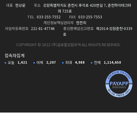
대표
한상운
주소
강원특별자치도 춘천시 후석로 420번길 7, 춘천하이테크타
워 725호
TEL
033-255-7552
FAX
033-255-7553
개인정보책임관리자
한찬희
사업자등록번호
221-81-47746
통신판매업신고번호
제2014-강원춘천-0339
호
COPYRIGHT © 2022 (주)글로벌강원무역 ALL RIGHTS RESERVED.
접속자집계
오늘
1,421
어제
2,207
최대
4,988
전체
1,114,658