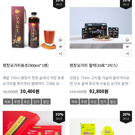
SALE
SALE
평창오가피동초(900ml*1병)
평창오가피 활력(30포*1박스)
해발 700m 평창의 청정 숲에서 자란 토종
강원도 700m 고지를 거슬러 올라가다보
오가피를 뿌리부터 열매까지 그대로 담아
면 산속 끝에 푸르게 수놓은 오가피 밭에서
10시간 이상 정성으로 발효했습니다. 자연
직접 생산한 원물로 만들었습니다. 평창에
30,400원
92,800원
38,000원
116,000원
농법으로 길러 사포닌·칼슘 등 영양이 풍
서 유기농으로 자란 명품 오가피와 귀한 약
부하며, 동충하초와 새싹 추출액을 더해 기
재로 알려진 현미동충하초와 영지버섯을
히트
추천
최신
인기
할인
히트
추천
최신
인기
할인
능을 한층 높였습니다. 물 9배만 희석하면
넣어 만든 평창 오가피활력입니다. 믿고 주
언제든 건강하게 즐길 수 있는 고농축 발효
문하셔도 됩니다.
30%
20%
식초로, 체내 밸런스를 바로잡고 활력을 채
SALE
SALE
워주는 자연 그대로의 건강 한 병입니다.