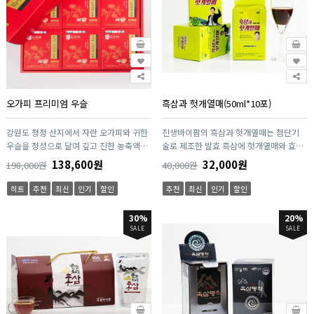
오가피 프리미엄 우슬
흑삼과 헛개열매(50ml*10포)
강원도 청정 산지에서 자란 오가피와 귀한
진생바이팜의 흑삼과 헛개열매는 첨단기
우슬을 정성으로 달여 깊고 진한 농축액으
술로 제조한 발효 흑삼에 헛개열매와 효모,
로 완성한 오가피 프리미엄 우슬은 자연 그
블루베리, 대추를 특허받은 레시피로 배합
138,600원
32,000원
198,000원
40,000원
대로의 풍미와 건강한 활력을 담아낸 전통
하여 탁월한 숙취해소 효과가 있습니다. 흑
액상차입니다. 산지에서 직접 선별된 원료
삼은 세계적으로 최고의 품질을 인정받는
히트
추천
최신
인기
할인
추천
최신
인기
할인
만을 사용해 자연의 에너지와 오가피·우슬
우수한 대한민국산 6년근 인삼을 원료로
고유의 깊은 맛을 한 병에 담아내어 일상
진생바이팜이 세계최초로 개발, 특허를 보
30%
20%
속 건강과 휴식을 동시에 선사합니다.
유한 간접저온증숙방식(ILTSM)으로 1회당
SALE
SALE
평균 7시간씩 총 9회 63시간 이상 찌고 일
정한 파장을 가진 빛으로 숙성시킨후 진생
바이팜만의 발효기술로 발효시킨 흑삼입
니다. 이 흑삼은 간에서 알콜해독에 관여하
고 음주로부터 간을 보호하며 신장에서의
노폐물 배출을 도와줘 효과적인 숙취해소