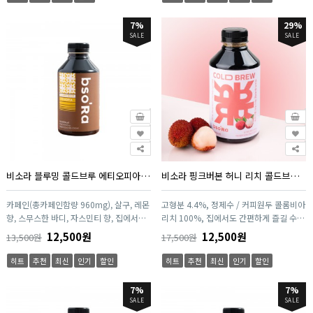
니다. 4. 건강한 콜드브루커피로 다른 첨가
물이 없는 원액입니다. 5. HACCP 시설에
7%
29%
서 위생적으로 추출하였습니다.
SALE
SALE
비소라 블루밍 콜드브루 에티오피아(500ml)
비소라 핑크버본 허니 리치 콜드브루(500ml)
카페인(총카페인함량 960mg), 살구, 레몬
고형분 4.4%, 정제수 / 커피원두 콜롬비아
향, 스무스한 바디, 자스민티 향, 집에서도
리치 100%, 집에서도 간편하게 즐길 수
간편하게 즐길 수 있는 프리미엄 커피 2.
있는 프리미엄 커피 2. 신선한 원두를 사용
12,500원
12,500원
13,500원
17,500원
신선한 원두를 사용하여 추출하였습니다.
하여 추출하였습니다. 3. 맛과 향을 UP시
3. 맛과 향을 UP시키기 위해 압력식 추출
키기 위해 압력식 추출법으로 추출한 원액
히트
추천
최신
인기
할인
히트
추천
최신
인기
할인
법으로 추출한 원액입니다. 4. 건강한 콜드
입니다. 4. 건강한 콜드브루커피로 다른 첨
브루커피로 다른 첨가물이 없는 원액입니
가물이 없는 원액입니다. 5. HACCP 시설
7%
7%
다. 5. HACCP 시설에서 위생적으로 추출
에서 위생적으로 추출하였습니다.
SALE
SALE
하였습니다.