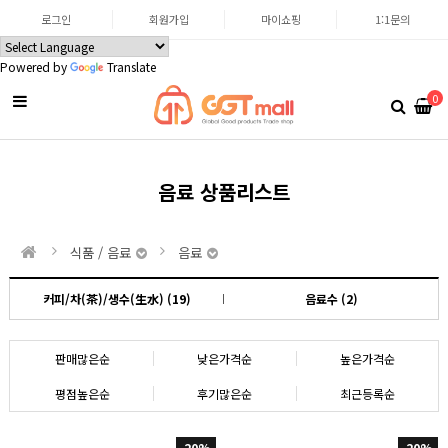
로그인
회원가입
마이쇼핑
1:1문의
Powered by
Translate
0
음료 상품리스트
식품 / 음료
음료
커피/차(茶)/생수(生水) (19)
음료수 (2)
판매많은순
낮은가격순
높은가격순
평점높은순
후기많은순
최근등록순
20%
20%