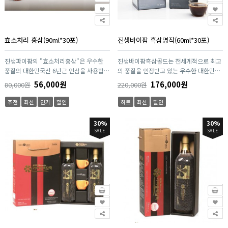
에 도움을 줍니다.
효소처리 홍삼(90ml*30포)
진생바이팜 흑삼명작(60ml*30포)
진생파이팜의 "효소처리홍삼"은 우수한
진생바이팜흑삼골드는 전세계적으로 최고
품질의 대한민국산 6년근 인삼을 사용합니
의 품질을 인정받고 있는 우수한 대한민국
다. 세계에서 유일하게 특허보유한 증삼기
6년근 인삼만을 원료로 진생바이팜이 다년
56,000원
176,000원
80,000원
220,000원
를 사용하여 찌고 말린 홍삼을 특수 효소처
간 연구와 아이디어로 세계최초로 개발, 특
리기술을 적용하여 만든 제품입니다. 이렇
허를 보유한 간접저온증숙방식(ILTSM)으
추천
최신
인기
할인
히트
최신
할인
게 제조된 "효소처리홍삼"은 다양한 유효
로 국립공원 치악산자락의 지하 150M 천
사포닌을 함유하고 있으며 효소로 전처리
연암반수를 이횽하여 1회당 평균 8시간씩
30%
30%
를 하였기 때문에 장내 환경에 상관없이 체
총 9번 72시간 이상 찌고 숙성시킨 고품질
SALE
SALE
내 흡수율을 높인 "홍삼 중의 홍삼"으로 진
흑삼차입니다. 1포당 조사포닌(Crude
생바이팜에서 자신 있게 권해 드리는 제품
saponin) 200mg 함유되었습니다.
입니다. 진생바이팜 효소처리 홍삼은
2.5mg/g이 함유되어 있습니다.