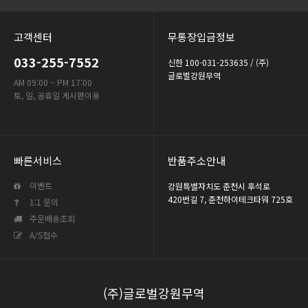
고객센터
무통장입금정보
033-255-7552
신한 100-031-253635 / (주)
글로벌강원무역
AM 09:00 ~ PM 17:00
토, 일, 공휴일 게시판이용
빠른서비스
반품주소안내
이벤트
강원특별자치도 춘천시 후석로
420번길 7, 춘천하이테크타워 725호
1:1 문의
주문배송조회
A/S접수
(주)글로벌강원무역