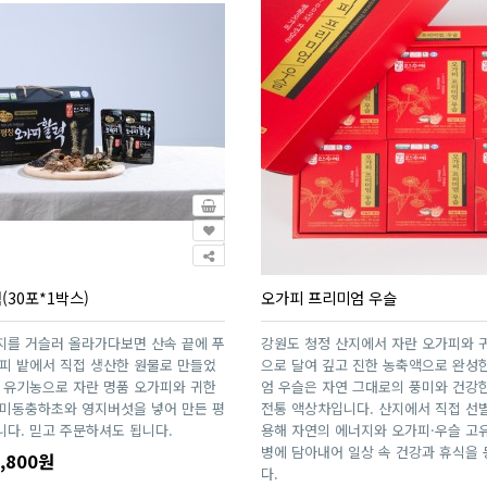
30포*1박스)
오가피 프리미엄 우슬
고지를 거슬러 올라가다보면 산속 끝에 푸
강원도 청정 산지에서 자란 오가피와 
피 밭에서 직접 생산한 원물로 만들었
으로 달여 깊고 진한 농축액으로 완성
 유기농으로 자란 명품 오가피와 귀한
엄 우슬은 자연 그대로의 풍미와 건강
현미동충하초와 영지버섯을 넣어 만든 평
전통 액상차입니다. 산지에서 직접 선
다. 믿고 주문하셔도 됩니다.
용해 자연의 에너지와 오가피·우슬 고유
병에 담아내어 일상 속 건강과 휴식을
,800원
다.