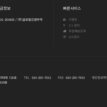
금정보
빠른서비스
031-253635 / (주)글로벌강원무역
이벤트
1:1 문의
주문배송조회
A/S접수
크타워 725호
TEL
033-255-7552
FAX
033-255-7553
개인정보책
339호