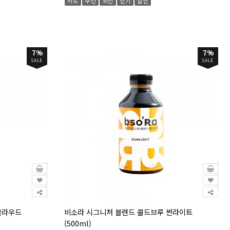
히트
추천
최신
인기
할인
7%
7%
SALE
SALE
클라우드
비소라 시그니처 블렌드 콜드브루 썬라이트
(500ml)