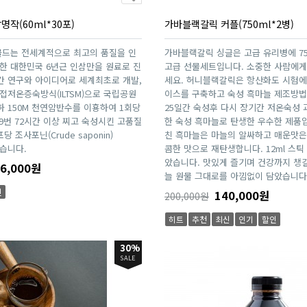
작(60ml*30포)
가바블랙갈릭 커플(750ml*2병)
드는 전세계적으로 최고의 품질을 인
가바블랙갈릭 싱글은 고급 유리병에 75
한 대한민국 6년근 인삼만을 원료로 진
고급 선물세트입니다. 소중한 사람에게
간 연구와 아이디어로 세계최초로 개발,
세요. 허니블랙갈릭은 항산화도 시험에
접저온증숙방식(ILTSM)으로 국립공원
이스를 구축하고 숙성 흑마늘 제조방법
 150M 천연암반수를 이횽하여 1회당
25일간 숙성후 다시 장기간 저온숙성 
 9번 72시간 이상 찌고 숙성시킨 고품질
한 숙성 흑마늘로 탄생한 우수한 제품입
 조사포닌(Crude saponin)
친 흑마늘은 마늘의 알싸하고 매운맛은
었습니다.
콤한 맛으로 재탄생합니다. 12ml 스틱
았습니다. 맛있게 즐기며 건강까지 챙
6,000원
늘 원물 그대로를 아낌없이 담았습니다
인
140,000원
200,000원
히트
추천
최신
인기
할인
30%
SALE