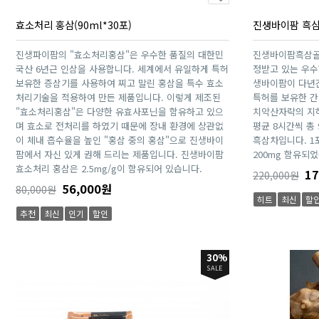
효소처리 홍삼(90ml*30포)
진생바이팜 흑삼명
진생파이팜의 "효소처리홍삼"은 우수한 품질의 대한민
진생바이팜흑삼골
국산 6년근 인삼을 사용합니다. 세계에서 유일하게 특허
정받고 있는 우수
보유한 증삼기를 사용하여 찌고 말린 홍삼을 특수 효소
생바이팜이 다년
처리기술을 적용하여 만든 제품입니다. 이렇게 제조된
특허를 보유한 간
"효소처리홍삼"은 다양한 유효사포닌을 함유하고 있으
치악산자락의 지하
며 효소로 전처리를 하였기 때문에 장내 환경에 상관없
평균 8시간씩 총
이 체내 흡수율을 높인 "홍삼 중의 홍삼"으로 진생바이
흑삼차입니다. 1포당
팜에서 자신 있게 권해 드리는 제품입니다. 진생바이팜
200mg 함유되
효소처리 홍삼은 2.5mg/g이 함유되어 있습니다.
17
220,000원
56,000원
80,000원
히트
최신
할
추천
최신
인기
할인
30%
SALE