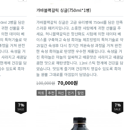
가바블랙갈릭 싱글(750ml*1병)
0ml 2병을 담은
가바블랙갈릭 싱글은 고급 유리병에 750ml를 담은 만족
 귀한 선물을 주
스러운 패키지입니다. 소중한 사람에게 귀한 선물을 주
 의한 데이터 베
세요. 허니블랙갈릭은 항산화도 시험에 의한 데이터 베
의 특허기술로 약
이스를 구축하고 숙성 흑마늘 제조방법의 특허기술로 약
과정을 거쳐 완전
25일간 숙성후 다시 장기간 저온숙성 과정을 거쳐 완전
니다. 숙성을 거
한 숙성 흑마늘로 탄생한 우수한 제품입니다. 숙성을 거
 사라지고 새콤달
친 흑마늘은 마늘의 알싸하고 매운맛은 사라지고 새콤달
 한개에 건강을 담
콤한 맛으로 재탄생합니다. 12ml 스틱 한개에 건강을 담
길수 있도록 흑마
았습니다. 맛있게 즐기며 건강까지 챙길수 있도록 흑마
.
늘 원물 그대로를 아낌없이 담았습니다.
70,000원
100,000원
히트
추천
최신
인기
할인
7%
7%
SALE
SALE