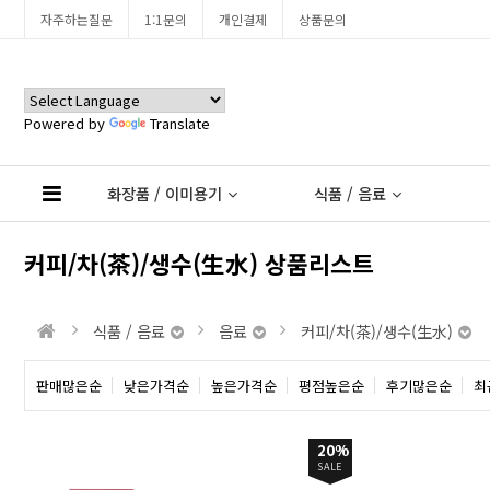
자주하는질문
1:1문의
개인결제
상품문의
Powered by
Translate
화장품 / 이미용기
식품 / 음료
커피/차(茶)/생수(生水) 상품리스트
식품 / 음료
음료
커피/차(茶)/생수(生水)
판매많은순
낮은가격순
높은가격순
평점높은순
후기많은순
최
20%
SALE