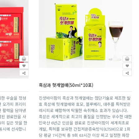
흑삼과 헛개열매(50ml*10포)
귀한 우슬을 정성
진생바이팜의 흑삼과 헛개열매는 첨단기술로 제조한 발
한 오가피 프리미
효 흑삼에 헛개열매와 효모, 블루베리, 대추를 특허받은
한 활력을 담아낸
레시피로 배합하여 탁월한 숙취해소 효과가 있습니다.
별된 원료만을 사
흑삼은 세계적으로 최고의 품질을 인정받는 우수한 대한
의 깊은 맛을 한
민국산 6년근 인삼을 원료로 진생바이팜이 세계최초로
 동시에 선사합니
개발, 특허를 보유한 간접저온증숙방식(ILTSM)으로 1회
당 평균 7시간씩 총 9회 63시간 이상 찌고 일정한 파장