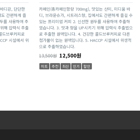
 바디감, 단단한
카페인(총카페인함량 700mg), 맛있는 산미, 미디움 바
서도 간편하게 즐
디, 브라운슈가, 시트러스향, 집에서도 간편하게 즐길 수
원두를 사용하여 추
있는 프리미엄 커피 2. 신선한 원두를 사용하여 추출하
 위해 압력식 추출
였습니다. 3. 맛과 향을 UP시키기 위해 압력식 추출법으
 콜드브루커피로
로 추출한 원액입니다. 4. 건강한 콜드브루커피로 다른
ACCP 시설에서 위
첨가물이 없는 원액입니다. 5. HACCP 시설에서 위생적
으로 추출하였습니다.
12,500원
13,500원
히트
추천
최신
인기
할인