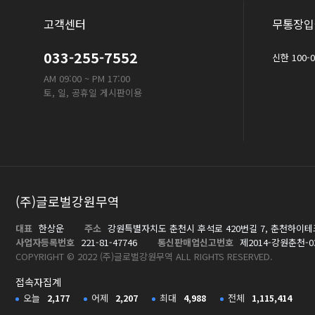
고객센터
무통장입
033-255-7552
신한 100-
AM 09:00 ~ PM 17:00
토, 일, 공휴일 게시판이용
(주)글로벌강원무역
대표
한상운
주소
강원특별자치도 춘천시 후석로 420번길 7, 춘천하이테
사업자등록번호
221-81-47746
통신판매업신고번호
제2014-강원춘천-0
COPYRIGHT © 2022 (주)글로벌강원무역 ALL RIGHTS RESERVED.
접속자집계
오늘
어제
최대
전체
2,177
2,207
4,988
1,115,414