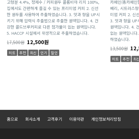
고형분 4.4%, 정제수 / 커피원두 콜롬비아 리치 100%,
카페인(총카페인함량
집에서도 간편하게 즐길 수 있는 프리미엄 커피 2. 신선
베리, 시트러스향
한 원두를 사용하여 추출하였습니다. 3. 맛과 향을 UP시
미엄 커피 2. 
키기 위해 압력식 추출법으로 추출한 원액입니다. 4. 건
3. 맛과 향을 
강한 콜드브루커피로 다른 첨가물이 없는 원액입니다.
원액입니다. 4.
5. HACCP 시설에서 위생적으로 추출하였습니다.
없는 원액입니다. 
하였습니다.
12,500원
17,500원
12,
13,500원
히트
추천
최신
인기
할인
히트
추천
최
맨끝
홈으로
회사소개
고객후기
이용약관
개인정보처리방침