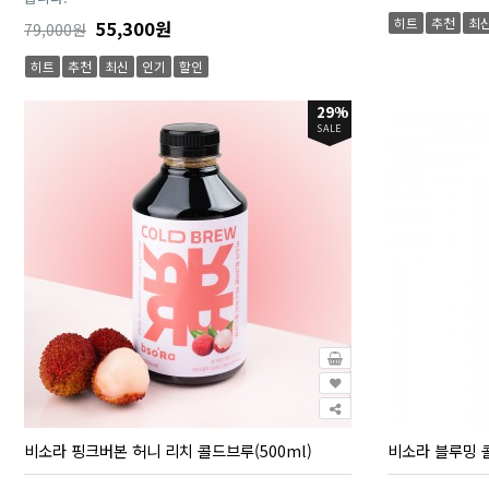
히트
추천
최
55,300원
79,000원
히트
추천
최신
인기
할인
29%
SALE
비소라 핑크버본 허니 리치 콜드브루(500ml)
비소라 블루밍 콜