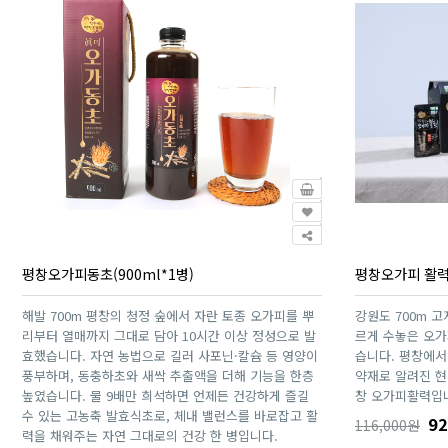
평창오가피동초(900ml*1병)
평창오가피 활력(
해발 700m 평창의 청정 숲에서 자란 토종 오가피를 뿌
강원도 700m 
리부터 열매까지 그대로 담아 10시간 이상 정성으로 발
르게 수놓은 오가
효했습니다. 자연 농법으로 길러 사포닌·칼슘 등 영양이
습니다. 평창에서
풍부하며, 동충하초와 새싹 추출액을 더해 기능을 한층
약재로 알려진 
높였습니다. 물 9배만 희석하면 언제든 건강하게 즐길
창 오가피활력입니
수 있는 고농축 발효식초로, 체내 밸런스를 바로잡고 활
92
116,000원
력을 채워주는 자연 그대로의 건강 한 병입니다.