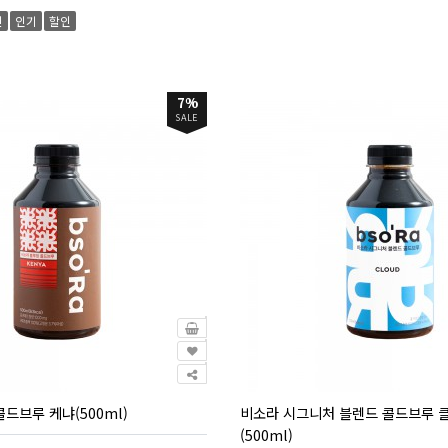
신
인기
할인
7%
SALE
드브루 케냐(500ml)
비소라 시그니처 블렌드 콜드브루 
(500ml)