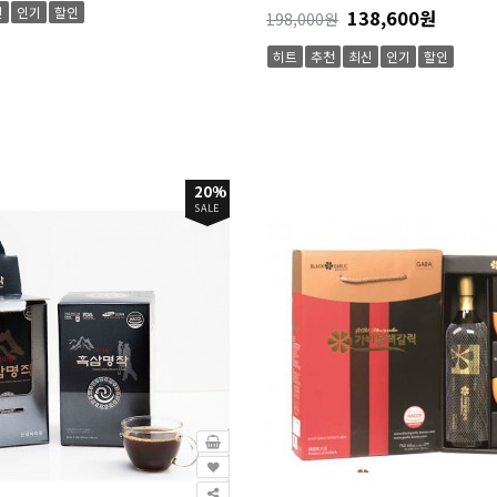
신
인기
할인
138,600원
198,000원
히트
추천
최신
인기
할인
20%
SALE