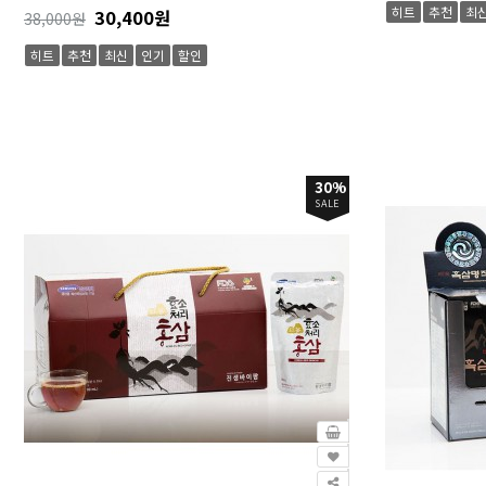
히트
추천
최
30,400원
38,000원
히트
추천
최신
인기
할인
30%
SALE