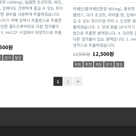
 1000mg), 달콤한 초코릿향, 와인,
, 집에서도 간편하게 즐길 수 있는 프리
카페인(총카페인함량 955mg), 풍부한
신선한 원두를 사용하여 추출하였습니다.
밸런스, 다크 초코릿, 카라멜 향, 집에
UP시키기 위해 압력식 추출법으로 추출한
길 수 있는 프리미엄 커피 2. 신선한 
 건강한 콜드브루커피로 다른 첨가물이
출하였습니다. 3. 맛과 향을 UP시키기
5. HACCP 시설에서 위생적으로 추출
법으로 추출한 원액입니다. 4. 건강한
다른 첨가물이 없는 원액입니다. 5. H
생적으로 추출하였습니다.
500원
12,500원
13,500원
신
인기
할인
히트
추천
최신
인기
할인
2
1