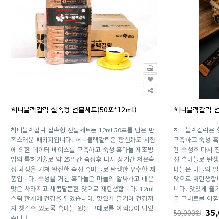
허니블랙갈릭 실속형 선물세트(50포*12ml)
허니블랙갈릭 선물
허니블랙갈릭 실속형 선물세트는 12ml 50포를 담은 만
허니블랙갈릭은 
족스러운 패키지입니다. 허니블랙갈릭은 항산화도 시험
구축하고 숙성 흑
에 의한 데이터 베이스를 구축하고 숙성 흑마늘 제조방
간 숙성후 다시 
법의 특허기술로 약 25일간 숙성후 다시 장기간 저온숙
성 흑마늘로 탄생
성 과정을 거쳐 완전한 숙성 흑마늘로 탄생한 우수한 제
마늘은 마늘의 
품입니다. 숙성을 거친 흑마늘은 마늘의 알싸하고 매운
맛으로 재탄생합니
맛은 사라지고 새콤달콤한 맛으로 재탄생합니다. 12ml
니다. 맛있게 즐
스틱 한개에 건강을 담았습니다. 맛있게 즐기며 건강까
물 그대로를 아낌
지 챙길수 있도록 흑마늘 원물 그대로를 아낌없이 담았
35,
50,000원
습니다.