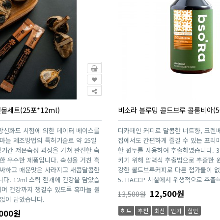
세트(25포*12ml)
비소라 블루밍 콜드브루 콜롬비아(50
항산화도 시험에 의한 데이터 베이스를
디카페인 커피로 달콤한 너트향, 크렌베
마늘 제조방법의 특허기술로 약 25일
집에서도 간편하게 즐길 수 있는 프리미
장기간 저온숙성 과정을 거쳐 완전한 숙
한 원두를 사용하여 추출하였습니다. 3.
한 우수한 제품입니다. 숙성을 거친 흑
키기 위해 압력식 추출법으로 추출한 원
알싸하고 매운맛은 사라지고 새콤달콤한
강한 콜드브루커피로 다른 첨가물이 없
다. 12ml 스틱 한개에 건강을 담았습
5. HACCP 시설에서 위생적으로 추출
기며 건강까지 챙길수 있도록 흑마늘 원
12,500원
13,500원
없이 담았습니다.
히트
추천
최신
인기
할인
000원