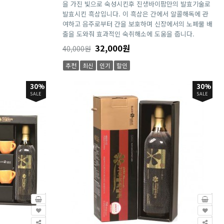
을 가진 빛으로 숙성시킨후 진생바이팜만의 발효기술로
발효시킨 흑삼입니다. 이 흑삼은 간에서 알콜해독에 관
여하고 음주로부터 간을 보호하며 신장에서의 노폐물 배
출을 도와줘 효과적인 숙취해소에 도움을 줍니다.
32,000원
40,000원
추천
최신
인기
할인
30%
30%
SALE
SALE