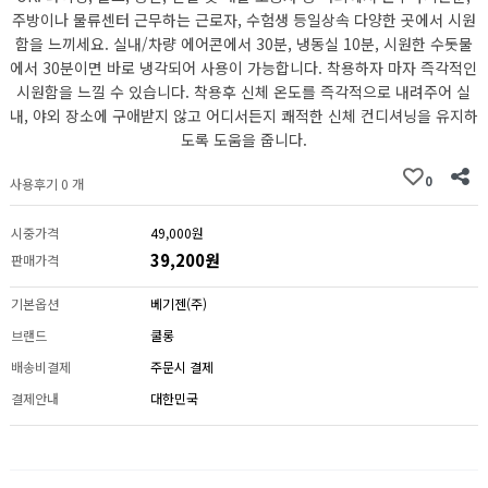
주방이나 물류센터 근무하는 근로자, 수험생 등일상속 다양한 곳에서 시원
함을 느끼세요. 실내/차량 에어콘에서 30분, 냉동실 10분, 시원한 수돗물
에서 30분이면 바로 냉각되어 사용이 가능합니다. 착용하자 마자 즉각적인
시원함을 느낄 수 있습니다. 착용후 신체 온도를 즉각적으로 내려주어 실
내, 야외 장소에 구애받지 않고 어디서든지 쾌적한 신체 컨디셔닝을 유지하
도록 도움을 줍니다.
0
사용후기 0 개
시중가격
49,000원
39,200원
판매가격
기본옵션
베기젠(주)
브랜드
쿨롱
배송비결제
주문시 결제
결제안내
대한민국