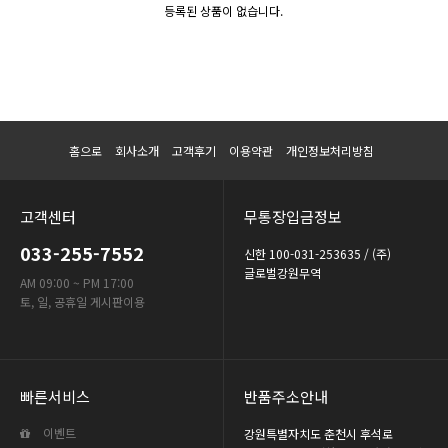
등록된 상품이 없습니다.
홈으로
회사소개
고객후기
이용약관
개인정보처리방침
고객센터
무통장입금정보
033-255-7552
신한 100-031-253635 / (주)
글로벌강원무역
AM 09:00 ~ PM 17:00
토, 일, 공휴일 게시판이용
빠른서비스
반품주소안내
이벤트
강원특별자치도 춘천시 후석로