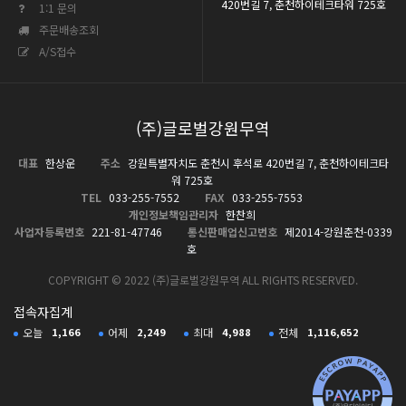
420번길 7, 춘천하이테크타워 725호
1:1 문의
주문배송조회
A/S접수
(주)글로벌강원무역
대표
한상운
주소
강원특별자치도 춘천시 후석로 420번길 7, 춘천하이테크타
워 725호
TEL
033-255-7552
FAX
033-255-7553
개인정보책임관리자
한찬희
사업자등록번호
221-81-47746
통신판매업신고번호
제2014-강원춘천-0339
호
COPYRIGHT © 2022 (주)글로벌강원무역 ALL RIGHTS RESERVED.
접속자집계
오늘
1,166
어제
2,249
최대
4,988
전체
1,116,652