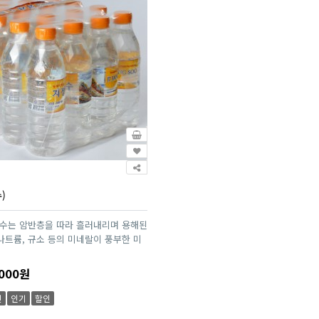
)
장수는 암반층을 따라 흘러내리며 용해된
 나트륨, 규소 등의 미네랄이 풍부한 미
000원
신
인기
할인