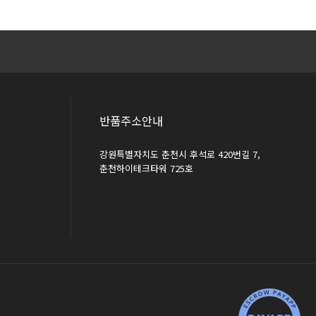
반품주소안내
강원특별자치도 춘천시 후석로 420번길 7,
춘천하이테크타워 725호