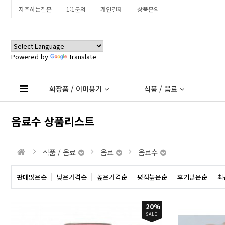
자주하는질문
1:1문의
개인결제
상품문의
Powered by
Translate
화장품 / 이미용기
식품 / 음료
음료수 상품리스트
식품 / 음료
음료
음료수
판매많은순
낮은가격순
높은가격순
평점높은순
후기많은순
최
20%
SALE