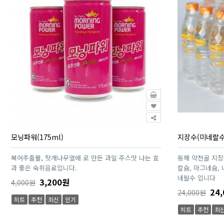
모닝파워(175ml)
지장수(미네랄수
복어추출물, 헛개나무열매 로 만든 과일 주스맛 나는 효
동해 약천골 지
과 좋은 숙취음료입니다.
칼슘, 마그네슘,
네랄수 입니다
3,200원
4,000원
24,
24,000원
히트
추천
최신
인기
히트
추천
최