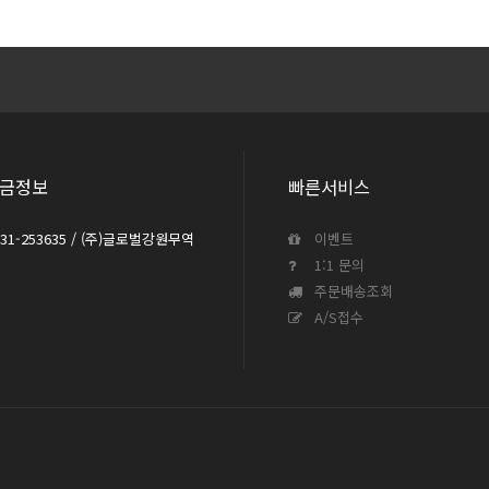
금정보
빠른서비스
031-253635 / (주)글로벌강원무역
이벤트
1:1 문의
주문배송조회
A/S접수