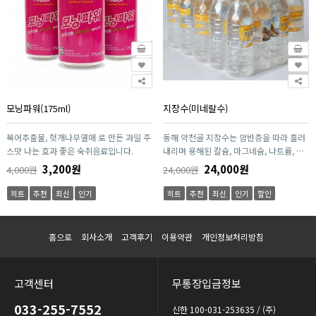
모닝파워(175ml)
지장수(미네랄수)
복어추출물, 헛개나무열매 로 만든 과일 주
동해 약천골 지장수는 암반층을 따라 흘러
스맛 나는 효과 좋은 숙취음료입니다.
내리며 용해된 칼슘, 마그네슘, 나트륨, 규
소 등의 미네랄이 풍부한 미네랄수 입니다
3,200원
24,000원
4,000원
24,000원
히트
추천
최신
인기
히트
추천
최신
인기
할인
홈으로
회사소개
고객후기
이용약관
개인정보처리방침
고객센터
무통장입금정보
033-255-7552
신한 100-031-253635 / (주)