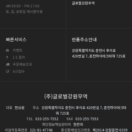
글로벌강원무역
AM 09:00 ~ PM 17:00
토, 일, 공휴일 게시판이용
빠른서비스
반품주소안내
이벤트
강원특별자치도 춘천시 후석로
420번길 7, 춘천하이테크타워 725호
1:1 문의
주문배송조회
A/S접수
(주)글로벌강원무역
대표
한상운
주소
강원특별자치도 춘천시 후석로 420번길 7, 춘천하이테크타
워 725호
TEL
033-255-7552
FAX
033-255-7553
개인정보책임관리자
한찬희
사업자등록번호
221-81-47746
통신판매업신고번호
제2014-강원춘천-0339