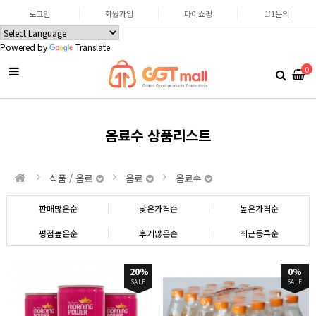
로그인
회원가입
마이쇼핑
1:1문의
Powered by
Translate
0
음료수 상품리스트
식품 / 음료
음료
음료수
판매많은순
낮은가격순
높은가격순
평점높은순
후기많은순
최근등록순
20%
0%
SALE
SALE